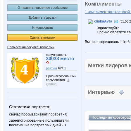
Комплименты
Отправить приватное сообщение
1 комплиментов в гостевой 
Добавить в друзья
oliskaAvto
31.03.
Игнорировать
Здравствуйте.
Срочно оплатите св
Сделать подарок
Вы не авторизованы! Чтоб
Совместная покупка: взрослый
популярность:
34033 место
-5 ↓
Метки лидеров
рейтинг
621
?
Привилегированный
пользователь
4
уровня
Интервью
Статистика портрета:
сейчас просматривают портрет - 0
Последние
фотогра
зарегистрированные пользователи
посетившие портрет за 7 дней - 0